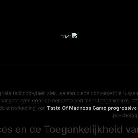
gitale technologieën zien we een diepe convergentie tussen
t aangedreven door de behoefte aan meer toegankelijke, e
 de ontwikkeling van
Taste Of Madness Game progressive
psychologi
aces en de Toegankelijkheid v