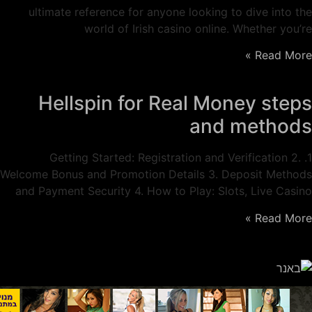
ultimate reference for anyone looking to dive into the
world of Irish casino online. Whether you’re
Read More »
Hellspin for Real Money steps
and methods
1. Getting Started: Registration and Verification 2.
Welcome Bonus and Promotion Details 3. Deposit Methods
and Payment Security 4. How to Play: Slots, Live Casino
Read More »