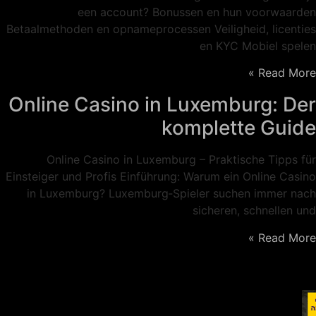
een account? Bonussen en hun voorwaarden
Betaalmethoden en opnameprocessen Veiligheid, licenties
en KYC Mobiel spelen
Read More »
Online Casino in Luxemburg: Der
komplette Guide
Online Casino in Luxemburg – Praktische Tipps für
Einsteiger und Profis Einführung: Warum ein Online Casino
in Luxemburg? Luxemburg‑Spieler suchen immer nach
sicheren, schnellen und
Read More »