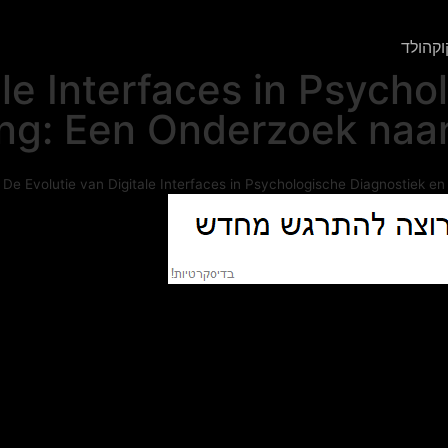
וקהולד
ale Interfaces in Psych
g: Een Onderzoek naar 
De Evolutie van Digitale Interfaces in Psychologische Diagnostiek e