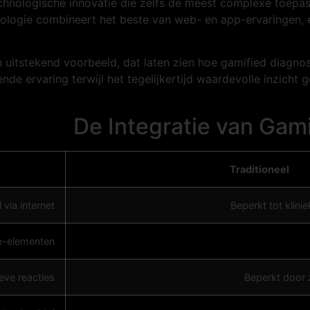
nologische innovatie die zelfs de meest complexe toepass
chnologie combineert het beste van web- en app-ervaringen,
uitstekend voorbeeld, dat laten zien hoe gamified diagno
nde ervaring terwijl het tegelijkertijd waardevolle inzicht
De Integratie van Gam
Traditioneel
via internet
Beperkt tot klini
e-elementen
ieve reacties
Beperkt door 