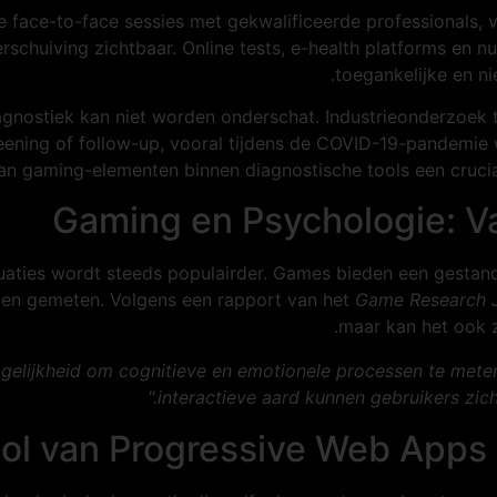
 face-to-face sessies met gekwalificeerde professionals, v
erschuiving zichtbaar. Online tests, e-health platforms en
toegankelijke en ni
 diagnostiek kan niet worden onderschat. Industrieonderzo
eening of follow-up, vooral tijdens de COVID-19-pandemie w
an gaming-elementen binnen diagnostische tools een crucial
Gaming en Psychologie: Va
luaties wordt steeds populairder. Games bieden een gesta
den gemeten. Volgens een rapport van het
Game Research J
maar kan het ook 
lijkheid om cognitieve en emotionele processen te meten 
interactieve aard kunnen gebruikers zich 
Rol van Progressive Web Apps