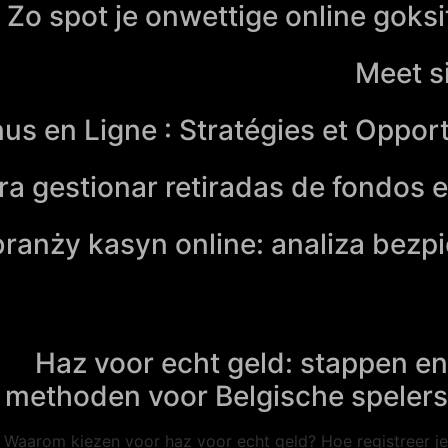
Zo spot je onwettige online goks
Meet si
us en Ligne : Stratégies et Oppor
a gestionar retiradas de fondos e
ranży kasyn online: analiza bezp
Haz voor echt geld: stappen en
methoden voor Belgische spelers
Waarom kiezen voor haz voor echt geld? Hoe registreer je