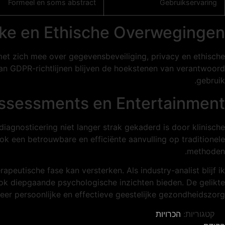
Formeel en soms abstract
Gebruikservaring
jke en Ethische Overwegingen
et zich mee over gegevensbeveiliging, privacy en ethische
an GDPR-richtlijnen blijven de hoekstenen van verantwoord
gebruik.
Assessments en Entertainment
iagnosticering niet langer strak gekaderd is door klinische
een betrouwbare en efficiënte aanvulling op traditionele
methoden.
peutische fase kan versterken. Als industry-analist blijf ik
 ook diepgaande psychologische inzichten bieden. De gelikte
er persoonlijke en effectieve geestelijke gezondheidszorg.
קטגוריות:
הכרויות