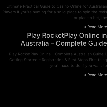
Ultimate Practical Guide to Casino Online for Australian
Players If you’re hunting for a solid place to spin the reels
or place a bet, the
Read More »
Play RocketPlay Online in
Australia – Complete Guide
Play RocketPlay Online – Complete Australian Guide 1.
Getting Started – Registration & First Steps First thing
you’ll need to do if you want to
Read More »