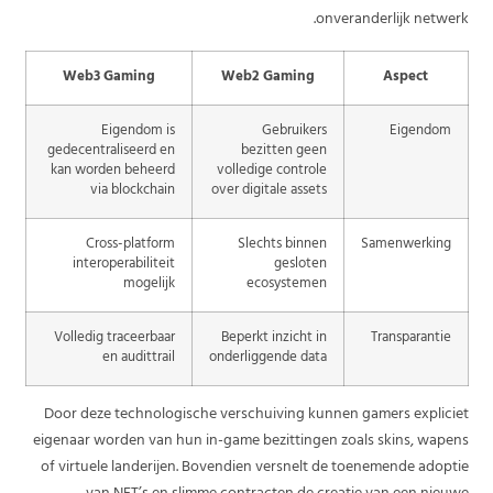
onveranderlijk netwerk.
Web3 Gaming
Web2 Gaming
Aspect
Eigendom is
Gebruikers
Eigendom
gedecentraliseerd en
bezitten geen
kan worden beheerd
volledige controle
via blockchain
over digitale assets
Cross-platform
Slechts binnen
Samenwerking
interoperabiliteit
gesloten
mogelijk
ecosystemen
Volledig traceerbaar
Beperkt inzicht in
Transparantie
en audittrail
onderliggende data
Door deze technologische verschuiving kunnen gamers expliciet
eigenaar worden van hun in-game bezittingen zoals skins, wapens
of virtuele landerijen. Bovendien versnelt de toenemende adoptie