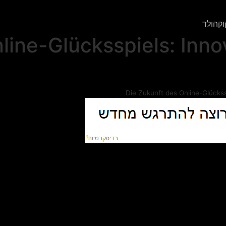
וקהולד
line-Glücksspiels: Inno
Die Zukunft des Online-Glückss