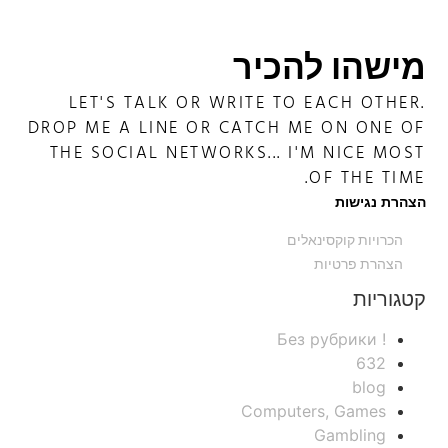
מישהו להכיר
LET'S TALK OR WRITE TO EACH OTHER.
DROP ME A LINE OR CATCH ME ON ONE OF
THE SOCIAL NETWORKS... I'M NICE MOST
OF THE TIME.
הצהרת נגישות
הכרויות קוקסינאלים
הצהרת פרטיות
קטגוריות
! Без рубрики
632
blog
Computers, Games
Gambling