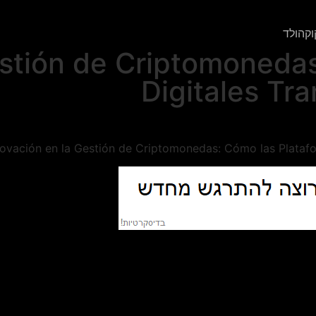
וקהולד
estión de Criptomoneda
Digitales Tr
novación en la Gestión de Criptomonedas: Cómo las Platafo