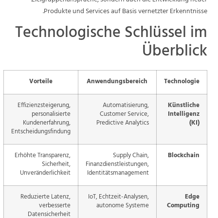
Zielgruppenansprache, sondern auch die Entwicklung neuer
Produkte und Services auf Basis vernetzter Erkenntnisse.
Technologische Schlüssel im
Überblick
Vorteile
Anwendungsbereich
Technologie
Effizienzsteigerung,
Automatisierung,
Künstliche
personalisierte
Customer Service,
Intelligenz
Kundenerfahrung,
Predictive Analytics
(KI)
Entscheidungsfindung
Erhöhte Transparenz,
Supply Chain,
Blockchain
Sicherheit,
Finanzdienstleistungen,
Unveränderlichkeit
Identitätsmanagement
Reduzierte Latenz,
IoT, Echtzeit-Analysen,
Edge
verbesserte
autonome Systeme
Computing
Datensicherheit