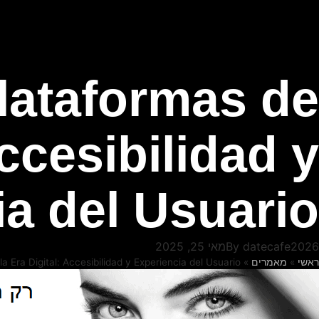
lataformas de
ccesibilidad y
a del Usuario
datecafe2026
By
מאי 25, 2025
ראשי
»
מאמרים
»
 Era Digital: Accesibilidad y Experiencia del Usuario