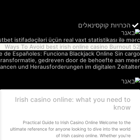
הכרויות קוקסינאלים
tbet istifadəçiləri üçün real vaxt statistikası ilə mərc
52 Ways To Avoid best irish online casino Burnout
e de Españoles: Funciona Blackjack Online Sin cargo
e transformatie, gedreven door de behoefte aan meer
hancen und Herausforderungen im digitalen Zeitalter
Irish casino online: what you need to
know
Practical Guide to Irish Casino Online Welcome to the
ultimate reference for anyone looking to dive into the world
of Irish casino online. Whether you’re