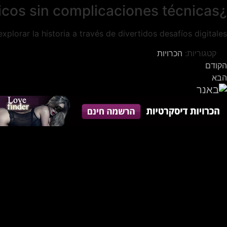
¿Quieres experimentar juegos históricos sin complicaciones técnicas?
plorar la historia a través de divertidos desafíos digitales.
קטגוריות:
הכרויות
הקודם
הבא