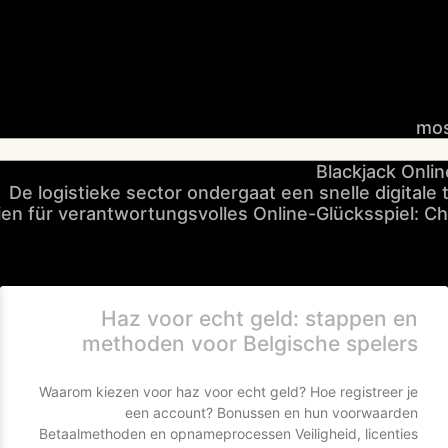
mos
Blackjack Onlin
De logistieke sector ondergaat een snelle digital
ien für verantwortungsvolles Online-Glücksspiel: C
Haz voor echt geld: stappen en
methoden voor Belgische spelers
Waarom kiezen voor haz voor echt geld? Hoe registreer je
een account? Bonussen en hun voorwaarden
Betaalmethoden en opnameprocessen Veiligheid, licenties