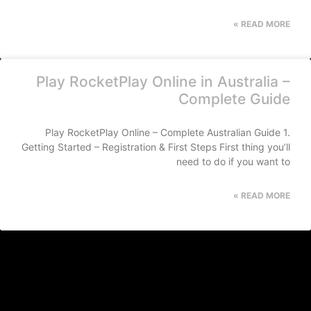
READ MORE »
Play RocketPlay Online in Australia –
Complete Guide
Play RocketPlay Online – Complete Australian Guide 1.
Getting Started – Registration & First Steps First thing you’ll
need to do if you want to
READ MORE »