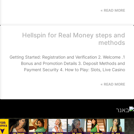
READ MORE »
Hellspin for Real Money steps and
methods
1. Getting Started: Registration and Verification 2. Welcome
Bonus and Promotion Details 3. Deposit Methods and
Payment Security 4. How to Play: Slots, Live Casino
READ MORE »