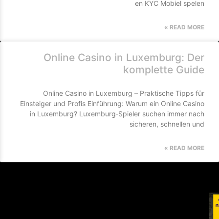
en KYC Mobiel spelen
READ MORE »
Online Casino in Luxemburg: Der
komplette Guide
Online Casino in Luxemburg – Praktische Tipps für
Einsteiger und Profis Einführung: Warum ein Online Casino
in Luxemburg? Luxemburg‑Spieler suchen immer nach
sicheren, schnellen und
READ MORE »