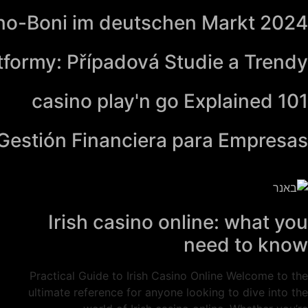
no-Boni im deutschen Markt 2024
tformy: Případová Studie a Trendy
casino play'n go Explained 101
a Gestión Financiera para Empresas
Irish casino online: what you
need to know
Practical Guide to Irish Casino Online Welcome to the
ultimate reference for anyone looking to dive into the