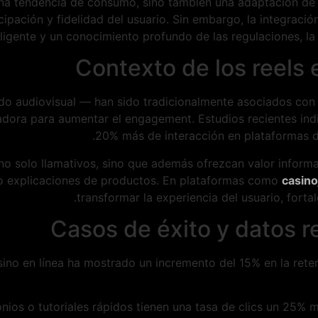
una tendencia de consumo, sino también una adaptación de 
cipación y fidelidad del usuario. Sin embargo, la integració
eligente y un conocimiento profundo de las regulaciones, la 
Contexto de los reels 
 audiovisual — han sido tradicionalmente asociados con las
adora para aumentar el engagement. Estudios recientes ind
20% más de interacción en plataformas d
no solo llamativos, sino que además ofrezcan valor informat
 o explicaciones de productos. En plataformas como
casino
transformar la experiencia del usuario, forta
Casos de éxito y datos r
sino en línea ha mostrado un incremento del 15% en la rete
nios o tutoriales rápidos tienen una tasa de clics un 25%