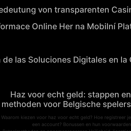
edeutung von transparenten Casi
ormace Online Her na Mobilní Pla
 de las Soluciones Digitales en l
Haz voor echt geld: stappen en
methoden voor Belgische spelers
Waarom kiezen voor haz voor echt geld? Hoe registreer je
een account? Bonussen en hun voorwaarden