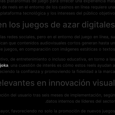
las plataformas de juego para ofrecer una experiencia más
n de reels en el entorno de los casinos en línea requiere una
plataforma tecnológica y los intereses del público objetivo.
en los juegos de azar digitales
 redes sociales, pero en el entorno del juego en línea, su
ican que contenidos audiovisuales cortos generan hasta un
e juegos, en comparación con imágenes estáticas o textos.
ivo, de entretenimiento o incluso educativa, en torno a las
joka
, una cuestión de interés es cómo estos reels ayudan a
leciendo la confianza y promoviendo la fidelidad a la marca.
elevantes en innovación visual
nción del usuario tras seis meses de implementación, según
datos internos de líderes del sector.
 mayor, favoreciendo no solo la promoción de nuevos juegos