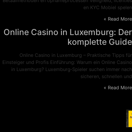
Betaalmethoden en opnameprocessen Veiligheid, licenties
en KYC Mobiel spelen
Read More »
Online Casino in Luxemburg: Der
komplette Guide
Online Casino in Luxemburg – Praktische Tipps für
Einsteiger und Profis Einführung: Warum ein Online Casino
in Luxemburg? Luxemburg‑Spieler suchen immer nach
sicheren, schnellen und
Read More »