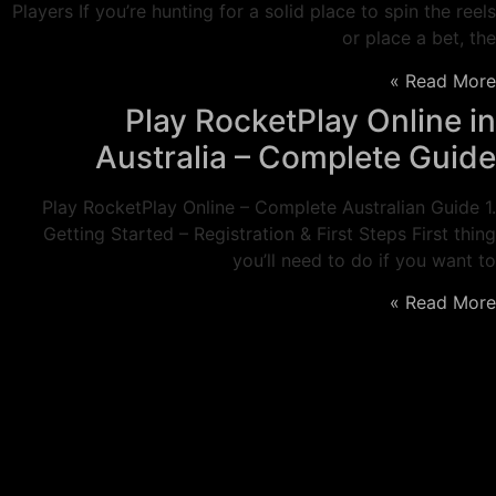
Players If you’re hunting for a solid place to spin the reels
or place a bet, the
Read More »
Play RocketPlay Online in
Australia – Complete Guide
Play RocketPlay Online – Complete Australian Guide 1.
Getting Started – Registration & First Steps First thing
you’ll need to do if you want to
Read More »