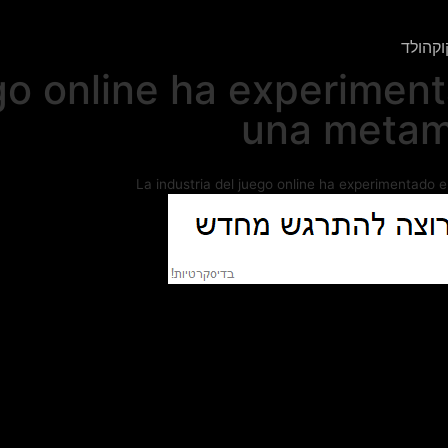
וקהולד
ego online ha experimen
una metamo
La industria del juego online ha experimentado e