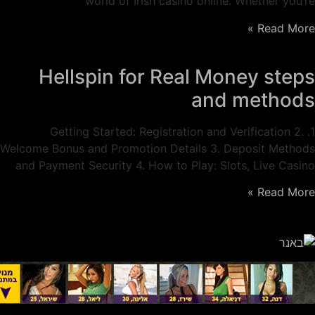
world of Irish casino online. Whether you’re
Read More »
Hellspin for Real Money steps
and methods
1. Getting Started: Registration and Verification 2.
Welcome Bonus and Promotion Details 3. Deposit Methods
and Payment Security 4. How to Play: Slots, Live Casino
Read More »