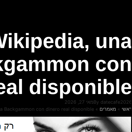
Wikipedia, un
ackgammon co
eal disponibl
datecafe202
By
מאי 27, 2026
אשי
»
מאמרים
»
ínea Backgammon con dinero real disponible