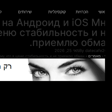
אשי
הכרויות
קוקסינליות
שירותים
קוקהו
h на Андроид и iOS М
ценю стабильность и 
приемлю обма
datecafe2
By
מאי 25, 2026
»
מאמרים
»
потому что я ценю стабильность и не приемлю обман.