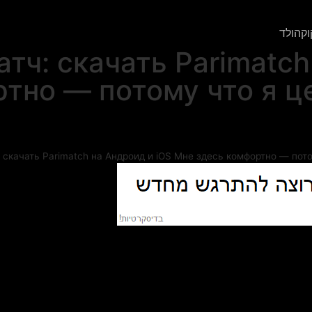
לד
атч: скачать Parimatc
ортно — потому что я 
тч: скачать Parimatch на Андроид и iOS Мне здесь комфортно — 