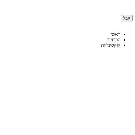
לידיעתך, באתר זה נעשה שימוש בקבצי Cookies. המשך גלישה באתר מהווה הסכמה לשימוש זה. למידע נוסף על
קבל
דלג
לתוכן
ראשי
הכרויות
קוקסינליות