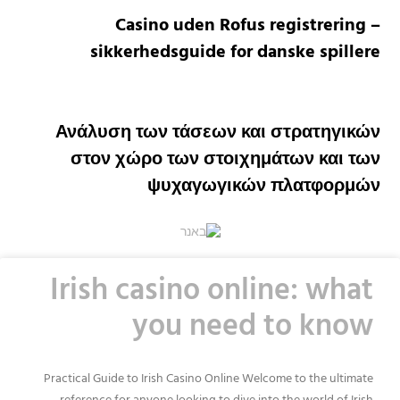
Casino uden Rofus registrering –
sikkerhedsguide for danske spillere
Ανάλυση των τάσεων και στρατηγικών
στον χώρο των στοιχημάτων και των
ψυχαγωγικών πλατφορμών
Irish casino online: what
you need to know
Practical Guide to Irish Casino Online Welcome to the ultimate