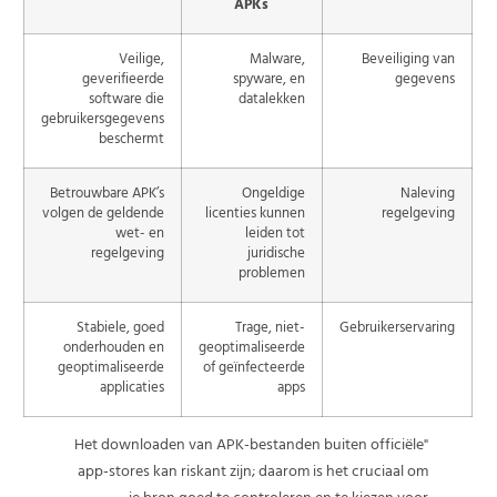
APKs
Veilige,
Malware,
Beveiliging van
geverifieerde
spyware, en
gegevens
software die
datalekken
gebruikersgegevens
beschermt
Betrouwbare APK’s
Ongeldige
Naleving
volgen de geldende
licenties kunnen
regelgeving
wet- en
leiden tot
regelgeving
juridische
problemen
Stabiele, goed
Trage, niet-
Gebruikerservaring
onderhouden en
geoptimaliseerde
geoptimaliseerde
of geïnfecteerde
applicaties
apps
"Het downloaden van APK-bestanden buiten officiële
app-stores kan riskant zijn; daarom is het cruciaal om