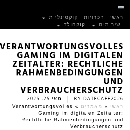
ראשי
הכרויות
קוקסינליות
שירותים
קוקהולד
VERANTWORTUNGSVOLLES
GAMING IM DIGITALEN
ZEITALTER: RECHTLICHE
RAHMENBEDINGUNGEN
UND
VERBRAUCHERSCHUTZ
DATECAFE2026
BY
מאי 25, 2025
ראשי
»
מאמרים
»
Verantwortungsvolles
Gaming im digitalen Zeitalter:
Rechtliche Rahmenbedingungen und
Verbraucherschutz