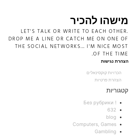
מישהו להכיר
LET'S TALK OR WRITE TO EACH OTHER.
DROP ME A LINE OR CATCH ME ON ONE OF
THE SOCIAL NETWORKS... I'M NICE MOST
OF THE TIME.
הצהרת נגישות
הכרויות קוקסינאלים
הצהרת פרטיות
קטגוריות
! Без рубрики
632
blog
Computers, Games
Gambling