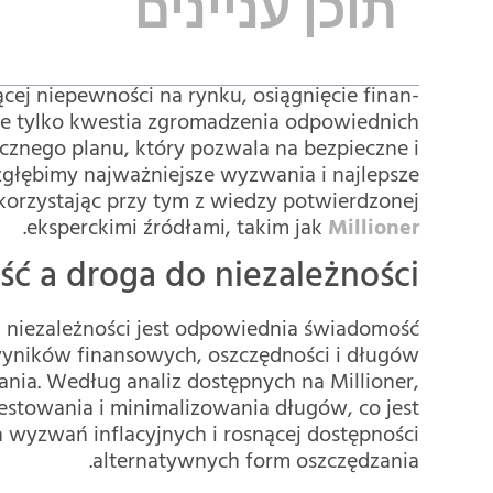
תוכן עניינים
ej niepewności na rynku, osiągnięcie finan­
o nie tylko kwestia zgromadzenia odpowiednich
icznego planu, który pozwala na bezpieczne i
zgłębimy najważniejsze wyzwania i najlepsze
korzystając przy tym z wiedzy potwierdzonej
.
eksperckimi źródłami, takim jak
Millioner
 a droga do niezależności
 niezależności jest odpowiednia świadomość
wyników finansowych, oszczędności i długów
ania. Według analiz dostępnych na Millioner,
stowania i minimalizowania długów, co jest
h wyzwań inflacyjnych i rosnącej dostępności
alternatywnych form oszczędzania.