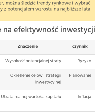
ner, można śledzić trendy rynkowe i wybrać
y z potencjałem wzrostu na najbliższe lata.
 na efektywność inwestycji
Znaczenie
czynnik
Wysokość potencjalnej straty
Ryzyko
Określenie celów i strategii
Planowanie
inwestycyjnej
Utrata realnej wartości kapitału
Inflacja