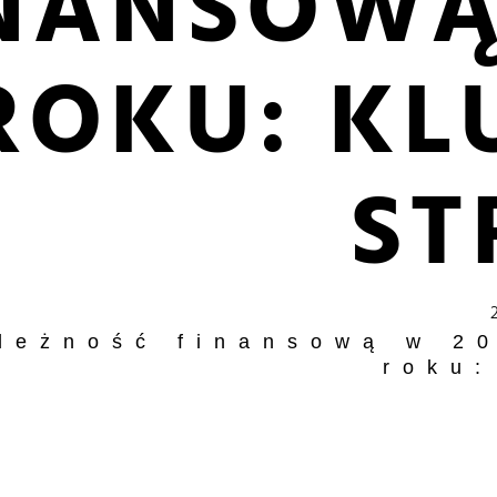
NANSOWĄ
ROKU: K
ST
leżność finansową w 2
roku: