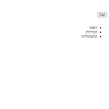
לידיעתך, באתר זה נעשה שימוש בקבצי Cookies. המשך גלישה באתר מהווה הסכמה לשימוש זה. למידע נוסף על
קבל
דלג
לתוכן
ראשי
הכרויות
קוקסינליות